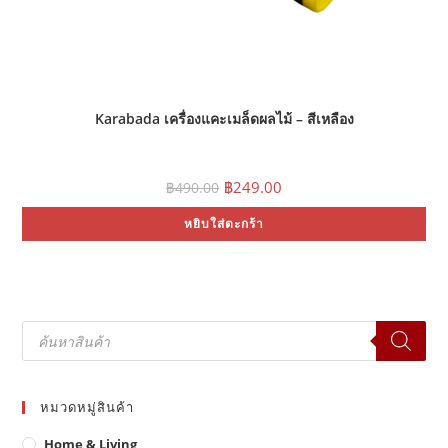
Karabada เครื่องแคะเมล็ดผลไม้ – สีเหลือง
Original
Current
฿
249.00
฿
490.00
price
price
was:
is:
หยิบใส่ตะกร้า
฿490.00.
฿249.00.
Products
search
หมวดหมู่สินค้า
Home & Living