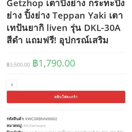
Getzhop เตาปิ้งย่าง กระทะปิ้ง
ย่าง ปิ้งย่าง Teppan Yaki เตา
เทปันยากิ liven รุ่น DKL-30A
สีดำ แถมฟรี! อุปกรณ์เสริม
฿
1,790.00
Original
Current
฿
3,500.00
price
price
was:
is:
฿3,500.00.
฿1,790.00.
จำนวน
Getzhop
หยิบใส่ตะกร้า
เตา
ปิ้ง
ย่าง
รหัสสินค้า:
KWCGRBNN00002
กระทะ
หมวดหมู่:
Kitchenware
ปิ้ง