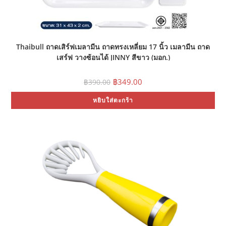
Thaibull ถาดเสิร์ฟเมลามีน ถาดทรงเหลี่ยม 17 นิ้ว เมลามีน ถาด
เสร์ฟ วางซ้อนได้ JINNY สีขาว (มอก.)
Original
Current
฿
349.00
฿
390.00
price
price
was:
is:
หยิบใส่ตะกร้า
฿390.00.
฿349.00.