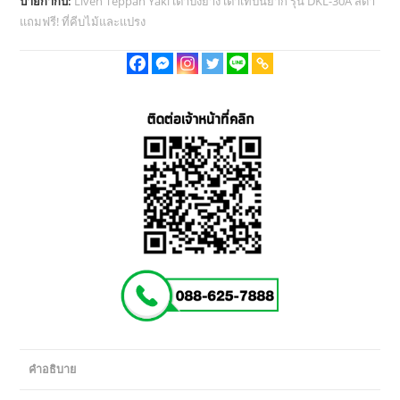
ป้ายกำกับ:
Liven Teppan Yaki เตาปิ้งย่าง เตาเทปันยากิ รุ่น DKL-30A สีดำ
ย่าง
แถมฟรี! ที่คีบไม้และแปรง
ปิ้ง
ย่าง
Teppan
Yaki
เตา
เท
ปัน
ยากิ
liven
รุ่น
DKL-
30A
สีดำ
แถม
ฟรี!
อุปกรณ์
คำอธิบาย
เสริม