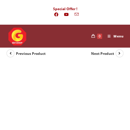
Skip
Special Offer !
to
content
0
Menu
Previous Product
Next Product