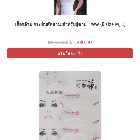
ch
on
the
pr
pa
เสื้อกล้าม กระชับสัดส่วน สำหรับผู้ชาย – WW (มี size M, L)
Original
Current
฿
1,990.00
฿
2,550.00
price
price
was:
is:
หยิบใส่ตะกร้า
฿2,550.00.
฿1,990.00.