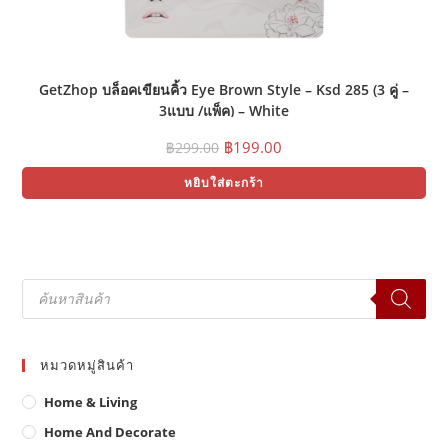
GetZhop บล็อคเขียนคิ้ว Eye Brown Style – Ksd 285 (3 คู่ –
3แบบ /แพ็ค) – White
Original
Current
฿
199.00
฿
299.00
price
price
was:
is:
หยิบใส่ตะกร้า
฿299.00.
฿199.00.
Products
search
หมวดหมู่สินค้า
Home & Living
Home And Decorate