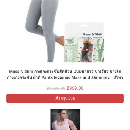
Mass N Slim กางเกงกระชับสัดส่วน แบบขายาว ขาเรียว ขาเล็ก
กางเกงกระชับ ผ้าดี Pants leggings Mass and Slimming – สีเทา
(มี size S, M, L)
Original
Current
฿
999.00
฿
1,590.00
price
price
Thi
was:
is:
เลือกรูปแบบ
pr
฿1,590.00.
฿999.00.
ha
mul
var
Th
opt
ma
be