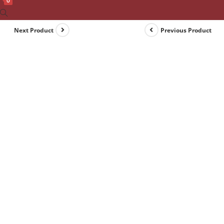
0
Toggle
website
Next Product
Previous Product
search