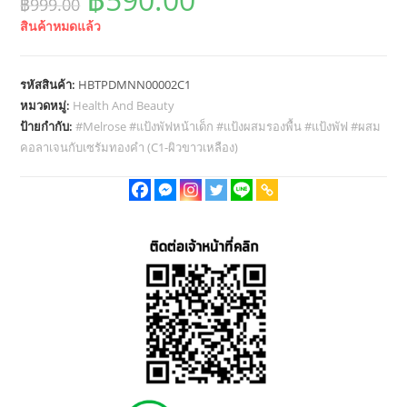
฿
999.00
price
price
สินค้าหมดแล้ว
was:
is:
฿999.00.
฿590.00.
รหัสสินค้า:
HBTPDMNN00002C1
หมวดหมู่:
Health And Beauty
ป้ายกำกับ:
#Melrose #แป้งพัฟหน้าเด็ก #แป้งผสมรองพื้น #แป้งพัฟ #ผสม
คอลาเจนกับเซรัมทองคำ (C1-ผิวขาวเหลือง)