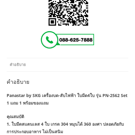
4
ใบ
รุ่น
PN-
2562
ซื้อ
1
แถม
1
คำอธิบาย
พร้อม
ของ
คำอธิบาย
แถม
10
Panastar by SKG เครื่องบด-สับไฟฟ้า ใบมีด4ใบ รุ่น PN-2562 Set
ชิ้น
1 แถม 1 พร้อมของแถม
ชิ้น
คุณสมบัติ
1. ใบมีดสแตนเลส 4 ใบ เกรด 304 หมุนได้ 360 องศา ปลอดภัยกับ
การประกอบอาหาร ไม่เป็นสนิม