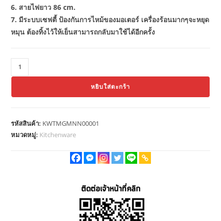
6. สายไฟยาว 86 cm.
7. มีระบบเซฟตี้ ป้องกันการไหม้ของมอเตอร์ เครื่องร้อนมากๆจะหยุด
หมุน ต้องทิ้งไว้ให้เย็นสามารถกลับมาใช้ได้อีกครั้ง
จำนวน
Panastar
หยิบใส่ตะกร้า
เครื่อง
บด-
สับ
รหัสสินค้า:
KWTMGMNN00001
ไฟฟ้า
หมวดหมู่:
Kitchenware
เครื่อง
บด
เนื้อ
บด
หมู
ใบ
มีด