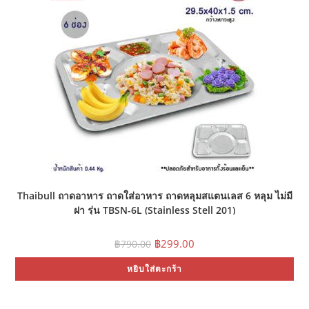
Thaibull ถาดอาหาร ถาดใส่อาหาร ถาดหลุมสแตนเลส 6 หลุม ไม่มี
ฝา รุ่น TBSN-6L (Stainless Stell 201)
Original
Current
฿
299.00
฿
790.00
price
price
was:
is:
หยิบใส่ตะกร้า
฿790.00.
฿299.00.