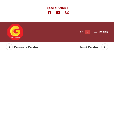
Skip
Special Offer !
to
content
0
Menu
Previous Product
Next Product