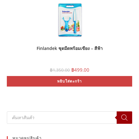
Finlandek ชุดมีดพร้อมเขียง – สีฟ้า
Original
Current
฿
499.00
฿
1,350.00
price
price
was:
is:
หยิบใส่ตะกร้า
฿1,350.00.
฿499.00.
Products
search
หมวดหมู่สินค้า