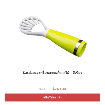
Karabada เครื่องแคะเมล็ดผลไม้ – สีเขียว
Original
Current
฿
249.00
฿
490.00
price
price
was:
is:
หยิบใส่ตะกร้า
฿490.00.
฿249.00.