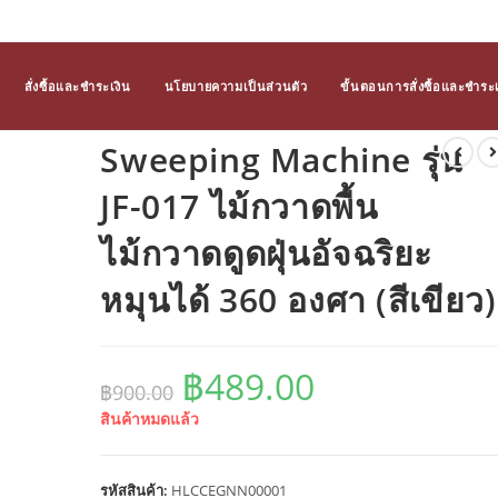
สั่งซื้อและชำระเงิน
นโยบายความเป็นส่วนตัว
ขั้นตอนการสั่งซื้อและชำระเ
Sweeping Machine รุ่น
JF-017 ไม้กวาดพื้น
ไม้กวาดดูดฝุ่นอัจฉริยะ
หมุนได้ 360 องศา (สีเขียว)
฿
489.00
Original
Current
฿
900.00
price
price
was:
is:
สินค้าหมดแล้ว
฿900.00.
฿489.00.
รหัสสินค้า:
HLCCEGNN00001