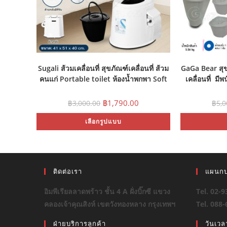
Sugali ส้วมเคลื่อนที่ สุขภัณฑ์เคลื่อนที่ ส้วม
GaGa Bear สุขาค
คนแก่ Portable toilet ห้องน้ำพกพา Soft
เคลื่อนที่ มีพ
Close
ใบ+ฝาปิด1 ฝา+ท
Original
Current
฿
1,790.00
฿
3,000.00
฿
5,
price
price
was:
is:
This
เลือกรูปแบบ
฿3,000.00.
฿1,790.00.
product
has
multiple
variants.
The
options
may
ติดต่อเรา
แผนกบ
be
chosen
on
อิมพีเรียลลาดพร้าว ชั้น 4 A ฝั่งบิ๊กซี แขวง
Tel. 02-
the
product
คลองเจ้าคุณสิงห์ เขตวังทองหลาง กรุงเทพฯ
Tel. 088
page
ฝ่ายบริการลูกค้า
วันเว