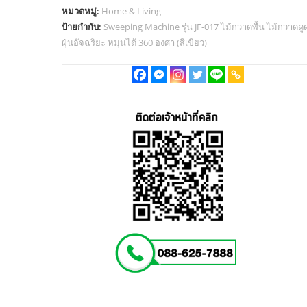
หมวดหมู่:
Home & Living
ป้ายกำกับ:
Sweeping Machine รุ่น JF-017 ไม้กวาดพื้น ไม้กวาดดู
ฝุ่นอัจฉริยะ หมุนได้ 360 องศา (สีเขียว)