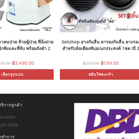
นป่วย ส้วมผู้ป่วย ที่นั่งถ่าย
Getzhop ยางกันลื่น ยารองกันลื่น ยางรอ
นักพิงและที่จับ พร้อมถังดำ 2
สำหรับล้อเตียงพับอเนกประสงค์ 1ชุด (มี 
ี่ใส่ทิชชู+ยางกันลื่นรอบตัว
ชิ้น) (สีดำ)
Original
Current
Original
Current
฿
3,490.00
฿
199.00
000.00
฿
250.00
price
price
price
price
was:
is:
was:
is:
This
เลือกรูปแบบ
฿5,000.00.
฿3,490.00.
หยิบใส่ตะกร้า
฿250.00.
฿199.00.
product
has
multiple
variants.
The
options
may
ริการลูกค้า
be
chosen
on
934-8999
the
product
-625-7888
page
ลาทำการ