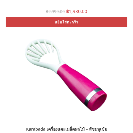
Original
Current
฿
1,980.00
฿
2,999.00
price
price
was:
is:
หยิบใส่ตะกร้า
฿2,999.00.
฿1,980.00.
Karabada เครื่องแคะเมล็ดผลไม้ – สีชมพูเข้ม