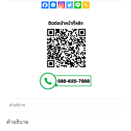
คำอธิบาย
คำอธิบาย