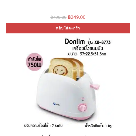
Original
Current
฿
249.00
฿
490.00
price
price
was:
is:
หยิบใส่ตะกร้า
฿490.00.
฿249.00.