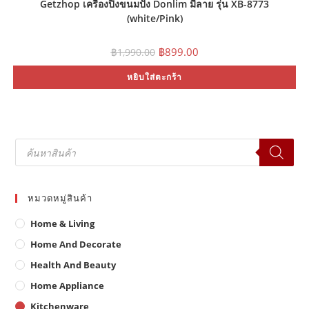
Getzhop เครื่องปิ้งขนมปัง Donlim มีลาย รุ่น XB-8773
(white/Pink)
Original
Current
฿
899.00
฿
1,990.00
price
price
was:
is:
หยิบใส่ตะกร้า
฿1,990.00.
฿899.00.
Products
search
หมวดหมู่สินค้า
Home & Living
Home And Decorate
Health And Beauty
Home Appliance
Kitchenware