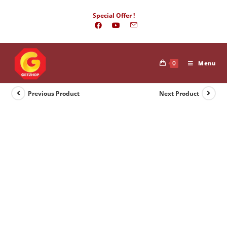
Skip
Special Offer !
to
content
0
Menu
Previous Product
Next Product