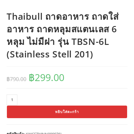
Thaibull ถาดอาหาร ถาดใส่
อาหาร ถาดหลุมสแตนเลส 6
หลุม ไม่มีฝา รุ่น TBSN-6L
(Stainless Stell 201)
฿
299.00
Original
Current
฿
790.00
price
price
was:
is:
฿790.00.
฿299.00.
จำนวน
Thaibull
หยิบใส่ตะกร้า
ถาด
อาหาร
ถาด
รหัสสินค้า:
KWCFTMNN000076L