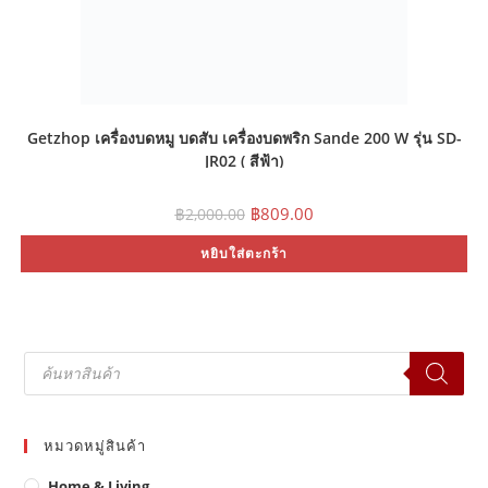
Getzhop เครื่องบดหมู บดสับ เครื่องบดพริก Sande 200 W รุ่น SD-
JR02 ( สีฟ้า)
Original
Current
฿
809.00
฿
2,000.00
price
price
was:
is:
หยิบใส่ตะกร้า
฿2,000.00.
฿809.00.
Products
search
หมวดหมู่สินค้า
Home & Living