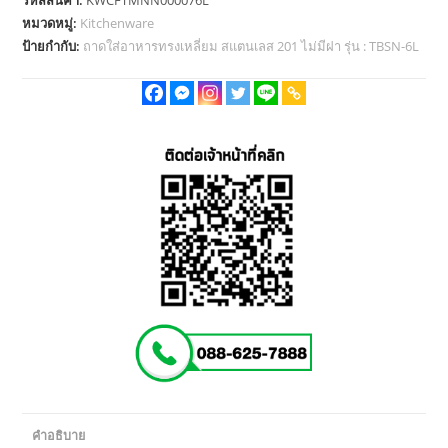
ใส่
หมวดหมู่:
Kitchenware
อาหาร
ป้ายกำกับ:
ถาดใส่อาหารทรงเหลี่ยม สแตนเลส 201 ไม่มีฝา รุ่น : TBSN-6L
ถาด
หลุม
ส
แตน
เลส
6
หลุม
ไม่มี
ฝา
รุ่น
TBSN-
6L
(Stainless
Stell
201)
ชิ้น
คำอธิบาย