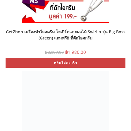
GetZhop เครื่องทำไอศครีม โยเกิร์ตและผลไม้ Swirlio รุ่น Big Boss
(Green) แถมฟรี!! ที่ตักไอศกรีม
Original
Current
฿
1,980.00
฿
2,999.00
price
price
was:
is:
หยิบใส่ตะกร้า
฿2,999.00.
฿1,980.00.