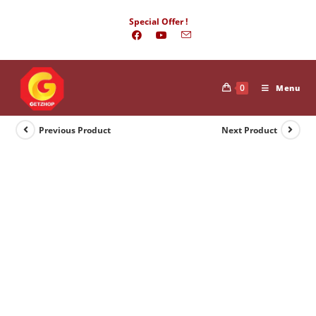
Skip
Special Offer !
to
content
0
Menu
Previous Product
Next Product