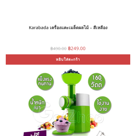
Karabada เครื่องแคะเมล็ดผลไม้ – สีเหลือง
Original
Current
฿
249.00
฿
490.00
price
price
was:
is:
หยิบใส่ตะกร้า
฿490.00.
฿249.00.