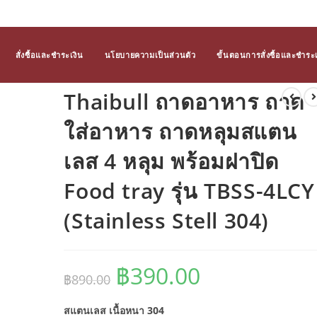
สั่งซื้อและชำระเงิน
นโยบายความเป็นส่วนตัว
ขั้นตอนการสั่งซื้อและชำระเ
Thaibull ถาดอาหาร ถาด
ใส่อาหาร ถาดหลุมสแตน
เลส 4 หลุม พร้อมฝาปิด
Food tray รุ่น TBSS-4LCY
(Stainless Stell 304)
฿
390.00
Original
Current
฿
890.00
price
price
was:
is:
฿890.00.
฿390.00.
สแตนเลส เนื้อหนา 304