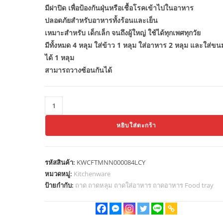
มีฝาปิด เพื่อป้องกันฝุ่นหรือเชื้อโรคเข้าไปในอาหาร
ปลอดภัยสำหรับอาหารทั้งร้อนและเย็น
เหมาะสำหรับ เด็กเล็ก จนถึงผู้ใหญ่ ใช้ได้ทุกเพศทุกวัย
มีทั้งหมด 4 หลุม ใส่ข้าว 1 หลุม ใส่อาหาร 2 หลุม และใส่ขน
ได้ 1 หลุม
สามารถวางซ้อนกันได้
จำนวน
Thaibull
หยิบใส่ตะกร้า
ถาด
อาหาร
ถาด
รหัสสินค้า:
KWCFTMNN000084LCY
ใส่
หมวดหมู่:
Kitchenware
อาหาร
ป้ายกำกับ:
ถาด ถาดหลุม ถาดใส่อาหาร ถาดอาหาร Food tray
ถาด
หลุม
ส