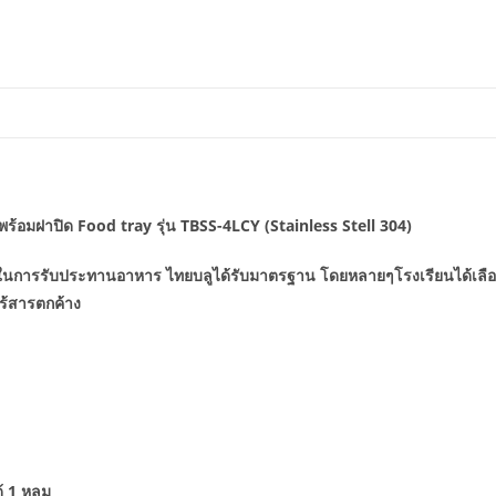
้อมฝาปิด Food tray รุ่น TBSS-4LCY (Stainless Stell 304)
้ในการรับประทานอาหาร ไทยบลูได้รับมาตรฐาน โดยหลายๆโรงเรียนได้เลื
ไร้สารตกค้าง
้ 1 หลุม