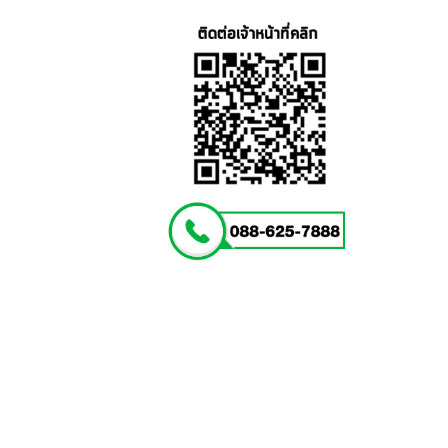
แตน
เลส
4
หลุม
พร้อม
ฝา
ปิด
Food
tray
รุ่น
TBSS-
4LCY
(Stainless
Stell
304)
ชิ้น