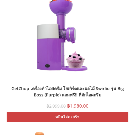
GetZhop เครื่องทำไอศครีม โยเกิร์ตและผลไม้ Swirlio รุ่น Big
Boss (Purple) แถมฟรี!! ที่ตักไอศกรีม
Original
Current
฿
1,980.00
฿
2,999.00
price
price
was:
is:
หยิบใส่ตะกร้า
฿2,999.00.
฿1,980.00.