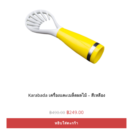
Karabada เครื่องแคะเมล็ดผลไม้ – สีเหลือง
Original
Current
฿
249.00
฿
490.00
price
price
was:
is:
หยิบใส่ตะกร้า
฿490.00.
฿249.00.