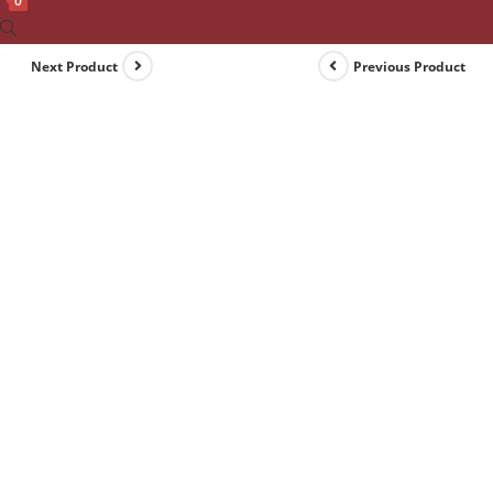
0
Toggle
website
Next Product
Previous Product
search