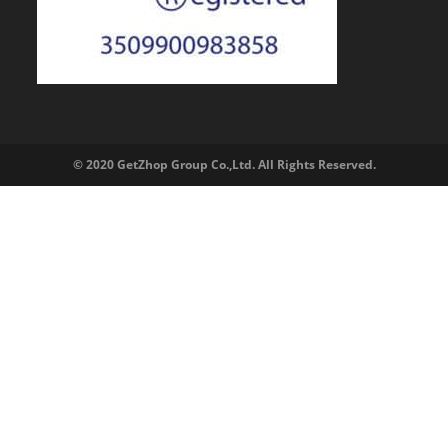
© 2020 GetZhop Group Co.,Ltd. All Rights Reserved.