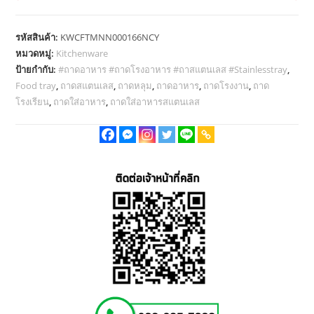
ใส่
อา
รหัสสินค้า:
KWCFTMNN000166NCY
หา
หมวดหมู่:
Kitchenware
รส
ป้ายกำกับ:
#ถาดอาหาร #ถาดโรงอาหาร #ถาสแตนเลส #Stainlesstray
,
แตน
Food tray
,
ถาดสแตนเลส
,
ถาดหลุม
,
ถาดอาหาร
,
ถาดโรงงาน
,
ถาด
เลส
โรงเรียน
,
ถาดใส่อาหาร
,
ถาดใส่อาหารสแตนเลส
ถาด
โรงงาน
ถาด
หลุม
6
ช่อง
พร้อม
ฝา
ปิด
Food
tray
(Stainless