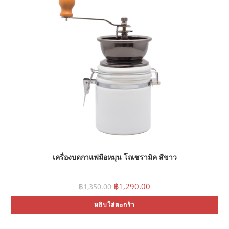
เครื่องบดกาแฟมือหมุน โถเซรามิค สีขาว
Original
Current
฿
1,290.00
฿
1,350.00
price
price
was:
is:
หยิบใส่ตะกร้า
฿1,350.00.
฿1,290.00.