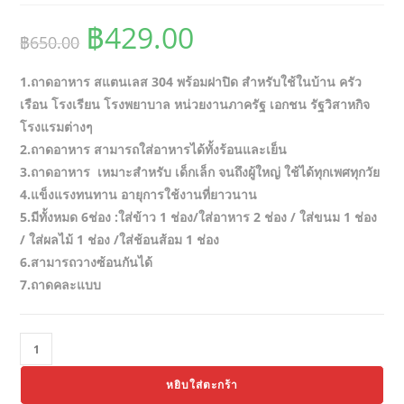
Original
Current
฿
429.00
฿
650.00
price
price
1.ถาดอาหาร สแตนเลส 304 พร้อมฝาปิด สำหรับใช้ในบ้าน ครัว
was:
is:
เรือน โรงเรียน โรงพยาบาล หน่วยงานภาครัฐ เอกชน รัฐวิสาหกิจ
฿650.00.
฿429.00.
โรงแรมต่างๆ
2.ถาดอาหาร สามารถใส่อาหารได้ทั้งร้อนและเย็น
3.ถาดอาหาร เหมาะสำหรับ เด็กเล็ก จนถึงผู้ใหญ่ ใช้ได้ทุกเพศทุกวัย
4.แข็งแรงทนทาน อายุการใช้งานที่ยาวนาน
5.มีทั้งหมด 6ช่อง :ใส่ข้าว 1 ช่อง/ใส่อาหาร 2 ช่อง / ใส่ขนม 1 ช่อง
/ ใส่ผลไม้ 1 ช่อง /ใส่ช้อนส้อม 1 ช่อง
6.สามารถวางซ้อนกันได้
7.ถาดคละแบบ
จำนวน
Thaibull
หยิบใส่ตะกร้า
ถาด