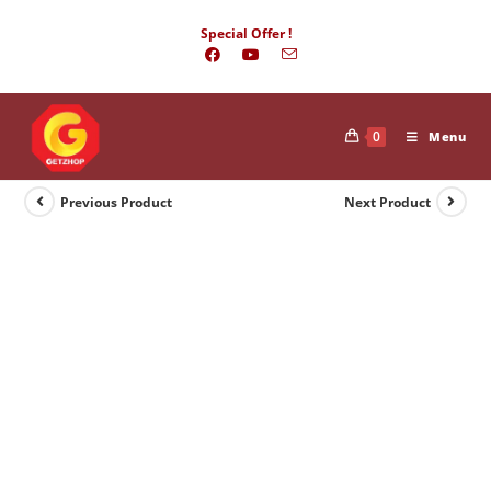
Skip
Special Offer !
to
content
0
Menu
Previous Product
Next Product