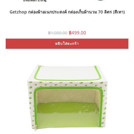
Getzhop กล่องผ้าอเนกประสงค์ กล่องเก็บผ้านวม 70 ลิตร (สีเทา)
Original
Current
฿
499.00
฿
1,000.00
price
price
was:
is:
หยิบใส่ตะกร้า
฿1,000.00.
฿499.00.