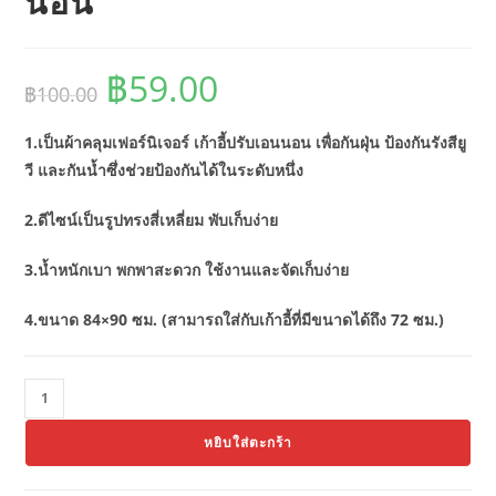
นอน
฿
59.00
Original
Current
฿
100.00
price
price
was:
is:
฿100.00.
฿59.00.
1.เป็นผ้าคลุมเฟอร์นิเจอร์ เก้าอี้ปรับเอนนอน เพื่อกันฝุ่น ป้องกันรังสียู
วี และกันน้ำซึ่งช่วยป้องกันได้ในระดับหนึ่ง
2.ดีไซน์เป็นรูปทรงสี่เหลี่ยม พับเก็บง่าย
3.น้ำหนักเบา พกพาสะดวก ใช้งานและจัดเก็บง่าย
4.ขนาด 84×90 ซม. (สามารถใส่กับเก้าอี้ที่มีขนาดได้ถึง 72 ซม.)
จำนวน
Thaibull
หยิบใส่ตะกร้า
ผ้า
คลุม