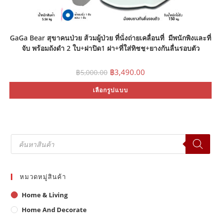
GaGa Bear สุขาคนป่วย ส้วมผู้ป่วย ที่นั่งถ่ายเคลื่อนที่ มีพนักพิงและที่
จับ พร้อมถังดำ 2 ใบ+ฝาปิด1 ฝา+ที่ใส่ทิชชู+ยางกันลื่นรอบตัว
Original
Current
฿
3,490.00
฿
5,000.00
price
price
was:
is:
Th
เลือกรูปแบบ
฿5,000.00.
฿3,490.00.
pr
ha
mu
var
Th
op
ma
Products
be
search
ch
on
th
pr
pa
หมวดหมู่สินค้า
Home & Living
Home And Decorate