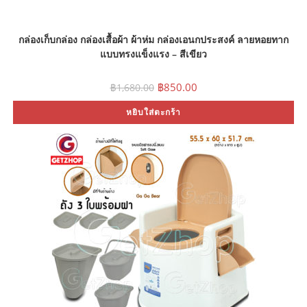
กล่องเก็บกล่อง กล่องเสื้อผ้า ผ้าห่ม กล่องเอนกประสงค์ ลายหอยทาก
แบบทรงแข็งแรง – สีเขียว
Original
Current
฿
850.00
฿
1,680.00
price
price
was:
is:
หยิบใส่ตะกร้า
฿1,680.00.
฿850.00.