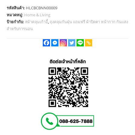
เก้าอี้
รหัสสินค้า:
HLCBCBNN00009
ถุง
หมวดหมู่:
Home & Living
คลุม
ป้ายกำกับ:
#ผ้าคลุมเก้าอี้
,
ถุงคลุมกันฝุ่น แถมฟรี ผ้าปิดตา หน้ากาก กันแสง
กัน
สำหรับการนอน
ฝุ่น
แถม
ฟรี
ผ้า
ปิด
ตา
หน้ากาก
กันแสง
สำหรับ
การ
นอน
ชิ้น