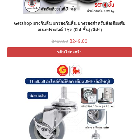
Getzhop ยางกันลื่น ยารองกันลื่น ยางรองสำหรับล้อเตียงพับ
อเนกประสงค์ 1ชุด (มี 4 ชิ้น) (สีดำ)
Original
Current
฿
249.00
฿
400.00
price
price
was:
is:
หยิบใส่ตะกร้า
฿400.00.
฿249.00.