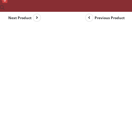
0
Toggle
website
Next Product
Previous Product
search