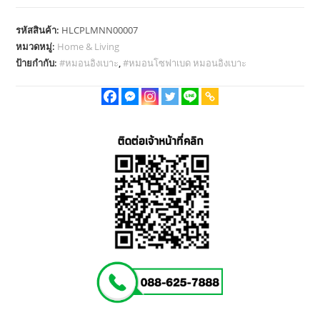
เบาะ
รหัสสินค้า:
HLCPLMNN00007
เบาะ
หมวดหมู่:
Home & Living
พิง
ป้ายกำกับ:
#หมอนอิงเบาะ
,
#หมอนโซฟาเบด หมอนอิงเบาะ
หลัง
หมอน
โซฟา
เบาะ
พิง
เก้าอี้
โซฟา
เบด
รุ่น
RL832
ถอด
ซัก
ได้
ชิ้น