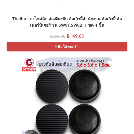
Thaibull อะไหล่ล้อ ล้อเตียงพับ ล้อเก้าอี้สำนักงาน ล้อเก้าอี้ ล้อ
เฟอร์นิเจอร์ รุ่น SW01,SW02 1 ชุด 4 ชิ้น
Original
Current
฿
149.00
฿
350.00
price
price
was:
is:
หยิบใส่ตะกร้า
฿350.00.
฿149.00.