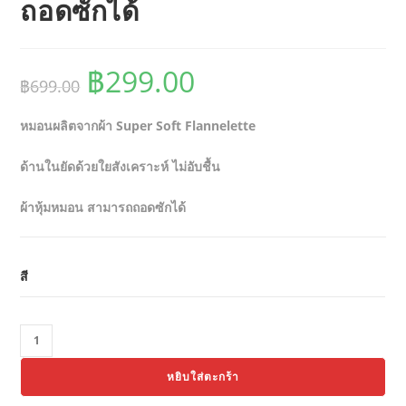
ถอดซักได้
Original
Current
฿
299.00
฿
699.00
price
price
หมอนผลิตจากผ้า Super Soft Flannelette
was:
is:
฿699.00.
฿299.00.
ด้านในยัดด้วยใยสังเคราะห์ ไม่อับชื้น
ผ้าหุ้มหมอน สามารถถอดซักได้
สี
จำนวน
Thaibull
หยิบใส่ตะกร้า
หมอน
อิง