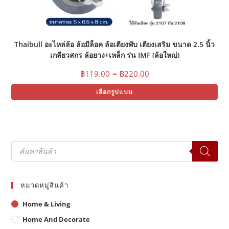
Thaibull อะไหล่ล้อ ล้อมีล็อค ล้อเตียงพับ เตียงเสริม ขนาด 2.5 นิ้ว
เกลียวสกรู ล้อยาง+เหล็ก รุ่น JMF (ล้อใหญ่)
Price
–
฿
119.00
฿
220.00
range:
Thi
฿119.00
เลือกรูปแบบ
pr
through
ha
฿220.00
mul
var
Th
opt
ma
Products
be
search
ch
on
the
pr
pa
หมวดหมู่สินค้า
Home & Living
Home And Decorate