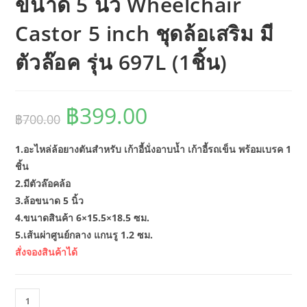
ขนาด 5 นิ้ว Wheelchair
Castor 5 inch ชุดล้อเสริม มี
ตัวล๊อค รุ่น 697L (1ชิ้น)
฿
399.00
Original
Current
฿
700.00
price
price
was:
is:
฿700.00.
฿399.00.
1.อะไหล่ล้อยางตันสำหรับ เก้าอี้นั่งอาบน้ำ เก้าอี้รถเข็น พร้อมเบรค 1
ชิ้น
2.มีตัวล๊อคล้อ
3.ล้อขนาด 5 นิ้ว
4.ขนาดสินค้า 6×15.5×18.5 ซม.
5.เส้นผ่าศูนย์กลาง แกนรู 1.2 ซม.
สั่งจองสินค้าได้
จำนวน