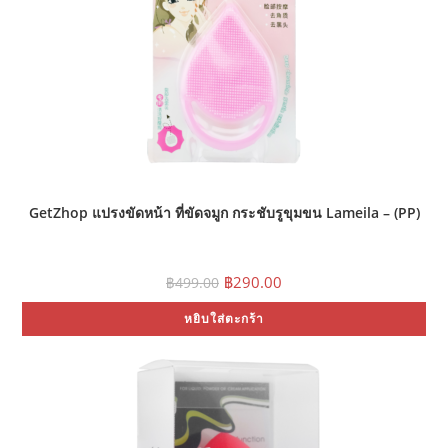
GetZhop แปรงขัดหน้า ที่ขัดจมูก กระชับรูขุมขน Lameila – (PP)
Original
Current
฿
290.00
฿
499.00
price
price
was:
is:
หยิบใส่ตะกร้า
฿499.00.
฿290.00.