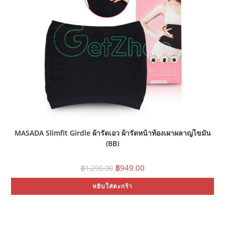
MASADA Slimfit Girdle ผ้ารัดเอว ผ้ารัดหน้าท้องเผาผลาญไขมัน
(BB)
Original
Current
฿
949.00
฿
1,290.00
price
price
was:
is:
หยิบใส่ตะกร้า
฿1,290.00.
฿949.00.