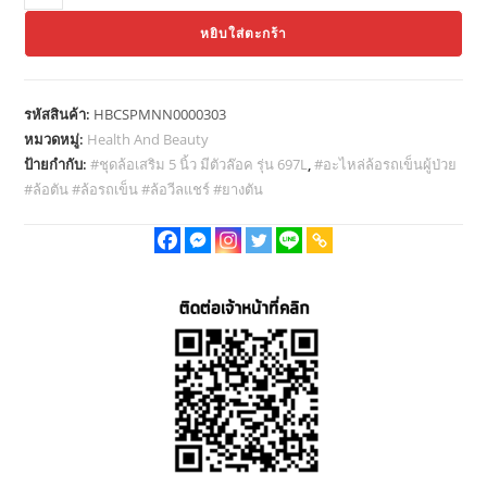
Thaibull
หยิบใส่ตะกร้า
อะไหล่
ล้อ
รถ
รหัสสินค้า:
HBCSPMNN0000303
เข็น
หมวดหมู่:
Health And Beauty
ขนาด
ป้ายกำกับ:
#ชุดล้อเสริม 5 นิ้ว มีตัวล๊อค รุ่น 697L
,
#อะไหล่ล้อรถเข็นผู้ป่วย
5
#ล้อตัน #ล้อรถเข็น #ล้อวีลแชร์ #ยางตัน
นิ้ว
Wheelchair
Castor
5
inch
ชุด
ล้อ
เสริม
มี
ตัว
ล๊อค