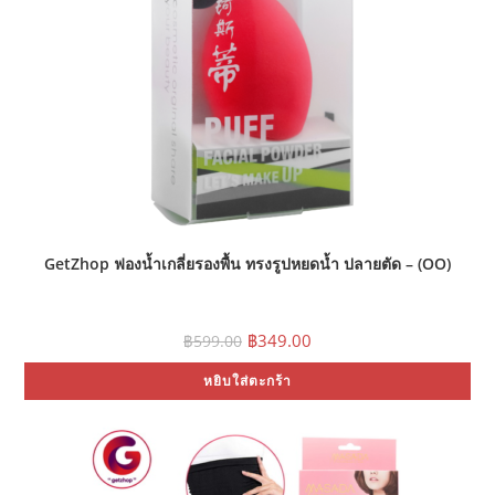
GetZhop ฟองน้ำเกลี่ยรองพื้น ทรงรูปหยดน้ำ ปลายตัด – (OO)
Original
Current
฿
349.00
฿
599.00
price
price
was:
is:
หยิบใส่ตะกร้า
฿599.00.
฿349.00.