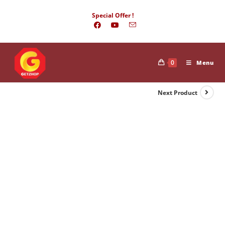
Skip
Special Offer !
to
content
0
Menu
Next Product