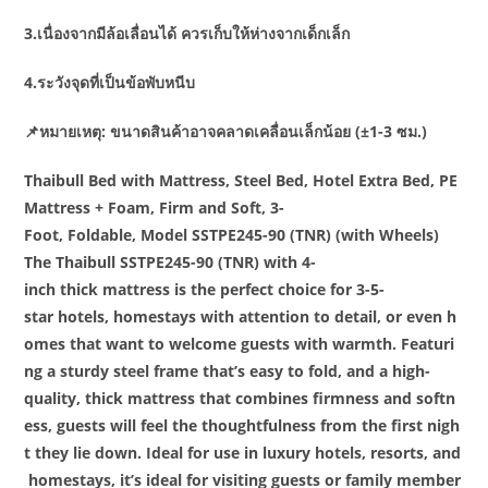
3.เนื่องจากมีล้อเลื่อนได้ ควรเก็บให้ห่างจากเด็กเล็ก
4.ระวังจุดที่เป็นข้อพับหนีบ
📌หมายเหตุ: ขนาดสินค้าอาจคลาดเคลื่อนเล็กน้อย (±1-3 ซม.)
Thaibull Bed with Mattress, Steel Bed, Hotel Extra Bed, PE
Mattress + Foam, Firm and Soft, 3-
Foot, Foldable, Model SSTPE245-90 (TNR) (with Wheels)
The Thaibull SSTPE245-90 (TNR) with 4-
inch thick mattress is the perfect choice for 3-5-
star hotels, homestays with attention to detail, or even h
omes that want to welcome guests with warmth. Featuri
ng a sturdy steel frame that’s easy to fold, and a high-
quality, thick mattress that combines firmness and softn
ess, guests will feel the thoughtfulness from the first nigh
t they lie down. Ideal for use in luxury hotels, resorts, and
homestays, it’s ideal for visiting guests or family member