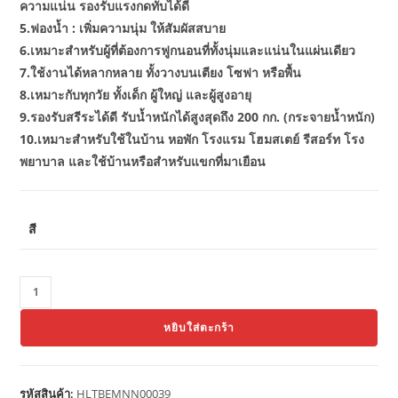
ความแน่น รองรับแรงกดทับได้ดี
5.ฟองน้ำ : เพิ่มความนุ่ม ให้สัมผัสสบาย
6.เหมาะสำหรับผู้ที่ต้องการฟูกนอนที่ทั้งนุ่มและแน่นในแผ่นเดียว
7.ใช้งานได้หลากหลาย ทั้งวางบนเตียง โซฟา หรือพื้น
8.เหมาะกับทุกวัย ทั้งเด็ก ผู้ใหญ่ และผู้สูงอายุ
9.รองรับสรีระได้ดี รับน้ำหนักได้สูงสุดถึง 200 กก. (กระจายน้ำหนัก)
10.เหมาะสำหรับใช้ในบ้าน หอพัก โรงแรม โฮมสเตย์ รีสอร์ท โรง
พยาบาล และใช้บ้านหรือสำหรับแขกที่มาเยือน
สี
จำนวน
Thaibull
หยิบใส่ตะกร้า
เตียง
นอน
พร้อม
รหัสสินค้า:
HLTBEMNN00039
เบาะ