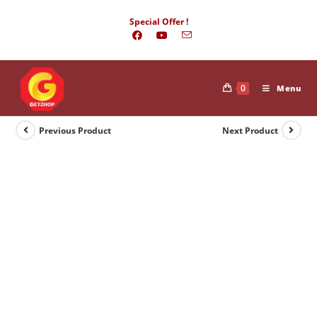
Skip
Special Offer !
to
content
0
Menu
Previous Product
Next Product