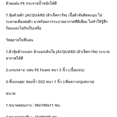
ด้วยแผ่น PE กระจายน้ำหนักได้ดี
7.หุ้มด้วยผ้า JACQUARD (ผ้าเจ็คการ์ด) เนื้อผ้าสัมผัสละมุน ไม่
ระคายเคืองต่อผิว มาพร้อมการระบายอากาศที่ดีเยี่ยม ไม่ทำให้รู้สึก
ร้อนและไม่กักเก็บเหงื่อ
วัสดุภายในที่นอน
1.ผ้าหุ้มด้านนอก: ผ้านอกเดินใย JACQUARD (ผ้าเจ็คการ์ด) ระบาย
อากาศได้ดี
2.แกนกลาง: แผ่น PE Foam หนา 3 นิ้ว (เนื้อแน่น)
3.ชั้นบนสุด: ฟองน้ำ D22 หนา 1 นิ้ว (เพิ่มความนุ่มสบาย)
ขนาด
1.ขนาดตอนกาง : 90x190x11 ซม.
2.ขนาดตอนพับ : 21x90x95 ซม.