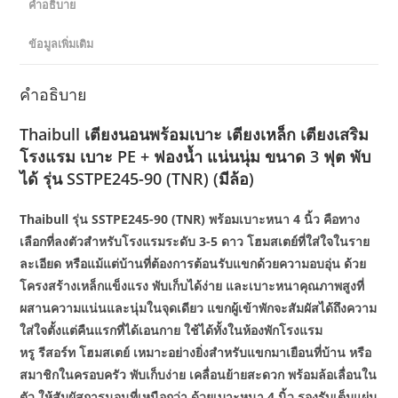
SSTPE245-
คำอธิบาย
90
ข้อมูลเพิ่มเติม
(TNR)
(มี
ล้อ)
คำอธิบาย
ชิ้น
Thaibull เตียงนอนพร้อมเบาะ เตียงเหล็ก เตียงเสริม
โรงแรม เบาะ PE + ฟองน้ำ แน่นนุ่ม ขนาด 3 ฟุต พับ
ได้ รุ่น SSTPE245-90 (TNR) (มีล้อ)
Thaibull รุ่น SSTPE245-90 (TNR) พร้อมเบาะหนา 4 นิ้ว คือทาง
เลือกที่ลงตัวสำหรับโรงแรมระดับ 3-5 ดาว โฮมสเตย์ที่ใส่ใจในราย
ละเอียด หรือแม้แต่บ้านที่ต้องการต้อนรับแขกด้วยความอบอุ่น ด้วย
โครงสร้างเหล็กแข็งแรง พับเก็บได้ง่าย และเบาะหนาคุณภาพสูงที่
ผสานความแน่นและนุ่มในจุดเดียว แขกผู้เข้าพักจะสัมผัสได้ถึงความ
ใส่ใจตั้งแต่คืนแรกที่ได้เอนกาย ใช้ได้ทั้งในห้องพักโรงแรม
หรู รีสอร์ท โฮมสเตย์ เหมาะอย่างยิ่งสำหรับแขกมาเยือนที่บ้าน หรือ
สมาชิกในครอบครัว พับเก็บง่าย เคลื่อนย้ายสะดวก พร้อมล้อเลื่อนใน
ตัว ให้สัมผัสการนอนที่เหนือกว่า ด้วยเบาะหนา 4 นิ้ว รองรับเต็มแผ่น