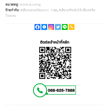
หมวดหมู่:
Home & Living
เตียง
ป้ายกำกับ:
#เตียงนอนพร้อมเบาะ 3 ฟุต
,
#เตียงเสริมพับได้ เตียงเสริม
เหล็ก
โรงแรม
เตียง
เสริม
โรงแรม
เบาะ
PE
+
ฟองน้ำ
แน่น
นุ่ม
ขนาด
3
ฟุต
พับ
ได้
รุ่น