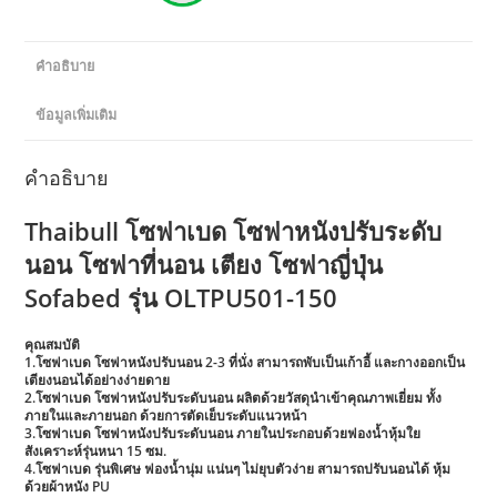
คำอธิบาย
ข้อมูลเพิ่มเติม
คำอธิบาย
Thaibull โซฟาเบด โซฟาหนังปรับระดับ
นอน โซฟาที่นอน เตียง โซฟาญี่ปุ่น
Sofabed รุ่น OLTPU501-150
คุณสมบัติ
1.
โซฟาเบด โซฟาหนัง
ปรับนอน 2-3 ที่นั่ง สามารถพับเป็นเก้าอี้ และกางออกเป็น
เตียงนอนได้อย่างง่ายดาย
2.
โซฟาเบด โซฟาหนังปรับระดับนอน
ผลิตด้วยวัสดุนำเข้าคุณภาพเยี่ยม ทั้ง
ภายในและภายนอก ด้วยการตัดเย็บระดับแนวหน้า
3.
โซฟาเบด โซฟาหนังปรับระดับนอน
ภายในประกอบด้วยฟองน้ำหุ้มใย
สังเคราะห์รุ่นหนา 15 ซม.
4.โซฟาเบด รุ่นพิเศษ ฟองน้ำนุ่ม แน่นๆ ไม่ยุบตัวง่าย สามารถปรับนอนได้ หุ้ม
ด้วยผ้าหนัง PU