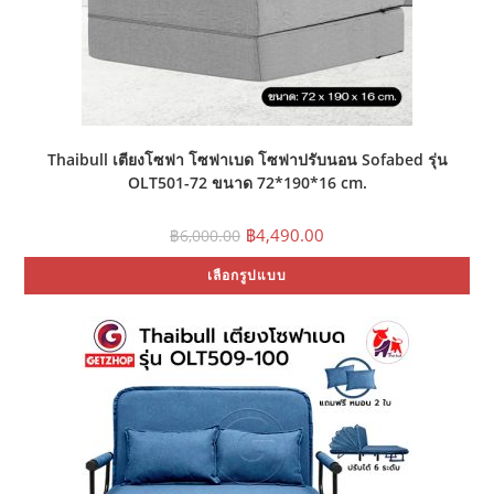
Thaibull เตียงโซฟา โซฟาเบด โซฟาปรับนอน Sofabed รุ่น
OLT501-72 ขนาด 72*190*16 cm.
Original
Current
฿
4,490.00
฿
6,000.00
price
price
was:
is:
Thi
เลือกรูปแบบ
฿6,000.00.
฿4,490.00.
pro
ha
mul
var
Th
opt
ma
be
ch
on
the
pro
pa