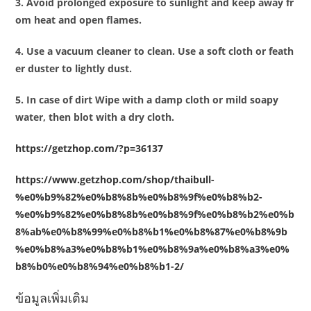
3. Avoid prolonged exposure to sunlight and keep away fr
om heat and open flames.
4. Use a vacuum cleaner to clean. Use a soft cloth or feath
er duster to lightly dust.
5. In case of dirt Wipe with a damp cloth or mild soapy
water, then blot with a dry cloth.
https://getzhop.com/?p=36137
https://www.getzhop.com/shop/thaibull-
%e0%b9%82%e0%b8%8b%e0%b8%9f%e0%b8%b2-
%e0%b9%82%e0%b8%8b%e0%b8%9f%e0%b8%b2%e0%b
8%ab%e0%b8%99%e0%b8%b1%e0%b8%87%e0%b8%9b
%e0%b8%a3%e0%b8%b1%e0%b8%9a%e0%b8%a3%e0%
b8%b0%e0%b8%94%e0%b8%b1-2/
ข้อมูลเพิ่มเติม