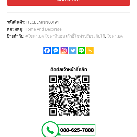
โซฟา
เบด
โซฟา
รหัสสินค้า:
HLCBEMNN00191
หนัง
หมวดหมู่:
Home And Decorate
ปรับ
ป้ายกำกับ:
#โซฟาเบด โซฟาที่นอน เก้าอี้โซฟาปรับระดับได้
,
โซฟาเบด
ระดับ
นอน
โซฟา
ที่นอน
เตียง
โซฟา
ญี่ปุ่น
Sofabed
รุ่น
OLTPU501-
150
ชิ้น