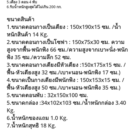
5.เตียง 3 ตอน 4 พับ
6.รับน้ำหนักสูงสุดได้ไม่เกิน 200 กก.
ขนาดสินค้า
1.ขนาดตอนกางเป็นเตียง : 150x190x15 ซม. /น้ำ
หนักสินค้า 14 Kg.
2.ขนาดตอนกางเป็นโซฟา : 150x75x30 ซม. ความ
สูงจากพื้น-พนักพิง 66 ซม./ความสูงจากเบาะนั่ง-พนัก
พิง 35 ซม./ความลึก 52 ซม.
3.ขนาดตอนกางเตียงมีหัวเตียง :150x175x15 ซม. /
พื้น-หัวเตียงสูง 32 ซม./เบาะนอน-พนักพิง 17 ซม.)
4.ขนาดเป็นกางเตียงมีพนักพิง : 150x153x15 ซม. /
พื้น-หัวเตียงสูง 50 ซม./เบาะนอน-พนักพิง 35 ซม.)
5.ขนาดตอนพับ : 32x150x100 ซม.
5.ขนาดกล่อง :34x102x103 ซม./น้ำหนักกล่อง 3.40
Kg.
6.น้ำหนักของแถม 1.0 Kg.
7.น้ำหนักสุทธิ 18 Kg.