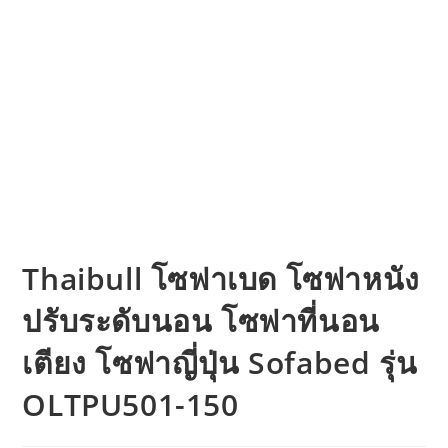
Thaibull โซฟาเบด โซฟาหนัง
ปรับระดับนอน โซฟาที่นอน
เตียง โซฟาญี่ปุ่น Sofabed รุ่น
OLTPU501-150