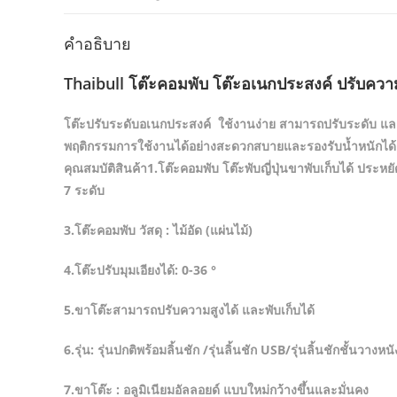
คำอธิบาย
Thaibull โต๊ะคอมพับ โต๊ะอเนกประสงค์ ปรับความสูง
โต๊ะปรับระดับอเนกประสงค์ ใช้งานง่าย สามารถปรับระดับ แล
พฤติกรรมการใช้งานได้อย่างสะดวกสบายและรองรับน้ำหนักได้
คุณสมบัติสินค้า
1.โต๊ะคอมพับ โต๊ะพับญี่ปุ่นขาพับเก็บได้ ประหย
7 ระดับ
3.โต๊ะคอมพับ วัสดุ : ไม้อัด (แผ่นไม้)
4.โต๊ะปรับมุมเอียงได้: 0-36 °
5.ขาโต๊ะสามารถปรับความสูงได้ และพับเก็บได้
6.รุ่น: รุ่นปกติพร้อมลิ้นชัก /รุ่นลิ้นชัก USB/รุ่นลิ้นชักชั้นวาง
7.ขาโต๊ะ : อลูมิเนียมอัลลอยด์ แบบใหม่กว้างขึ้นและมั่นคง