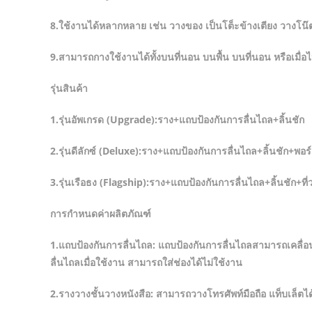
8.ใช้งานได้หลากหลาย เช่น วางของ เป็นโต็ะข้างเตียง วางโน๊ตบ
9.สามารถกางใช้งานได้ทั้งบนที่นอน บนพื้น บนที่นอน หรือเมื่อ
รุ่นสินค้า
1.รุ่นอัพเกรด (Upgrade):ราง+แถบป้องกันการลื่นไถล+ลิ้นชัก
2.รุ่นดีลักซ์ (Deluxe):ราง+แถบป้องกันการลื่นไถล+ลิ้นชัก+พอ
3.รุ่นเรือธง (Flagship):ราง+แถบป้องกันการลื่นไถล+ลิ้นชัก+ท
การกำหนดค่าผลิตภัณฑ์
1.แถบป้องกันการลื่นไถล: แถบป้องกันการลื่นไถลสามารถเคลื่อ
ลื่นไถลเมื่อใช้งาน สามารถใส่ช่องได้ไม่ใช้งาน
2.รางวางชั้นวางหนังสือ: สามารถวางโทรศัพท์มือถือ แท็บเล็