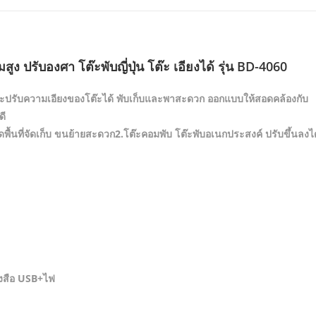
 ปรับองศา โต๊ะพับญี่ปุ่น โต๊ะ เอียงได้ รุ่น BD-4060
ะปรับความเอียงของโต๊ะได้ พับเก็บและพาสะดวก ออกแบบให้สอดคล้องกับ
ดี
ัดพื้นที่จัดเก็บ ขนย้ายสะดวก2.โต๊ะคอมพับ โต๊ะพับอเนกประสงค์ ปรับขึ้นลงได
หนังสือ USB+ไฟ