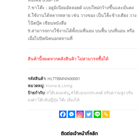
7.ขาโต๊ะ : อลูมิเนียมอัลลอยด์ แบบใหม่กว้างขึ้นและมั่นคง
8.ใช้งานได้หลากหลาย เช่น วางของ เป็นโต็ะข้างเตียง วาง
โน๊ตบุ๊ค เขียนหนังสือ
9.สามารถกางใช้งานได้ทั้งบนที่นอน บนพื้น บนที่นอน หรือ
เมื่อไปปิคนิคนอกสถานที่
สินค้านี้หมดจากคลังสินค้า ไม่สามารถซื้อได้
รหัสสินค้า:
HLTTBMNN00001
หมวดหมู่:
Home & Living
ป้ายกำกับ:
#โต๊ะคอมพับ
,
#โต๊ะอเนกประสงค์ ปรับความสูง ปรับ
องศา โต๊ะพับญี่ปุ่น โต๊ะ เอียงได้