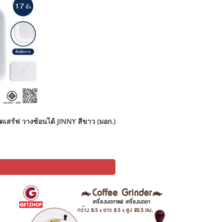
ดเสร์ฟ วางซ้อนได้ JINNY สีขาว (มอก.)
l
urrent
rice
:
349.00.