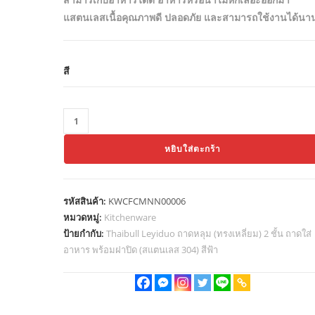
แสตนเลสเนื้อคุณภาพดี ปลอดภัย และสามารถใช้งานได้นา
สี
จำนวน
Thaibull
หยิบใส่ตะกร้า
Leyiduo
ถาด
หลุม
รหัสสินค้า:
KWCFCMNN00006
(ทรง
หมวดหมู่:
Kitchenware
เหลี่ยม)
ป้ายกำกับ:
Thaibull Leyiduo ถาดหลุม (ทรงเหลี่ยม) 2 ชั้น ถาดใส่
2
อาหาร พร้อมฝาปิด (สแตนเลส 304) สีฟ้า
ชั้น
ถาด
ใส่
อาหาร