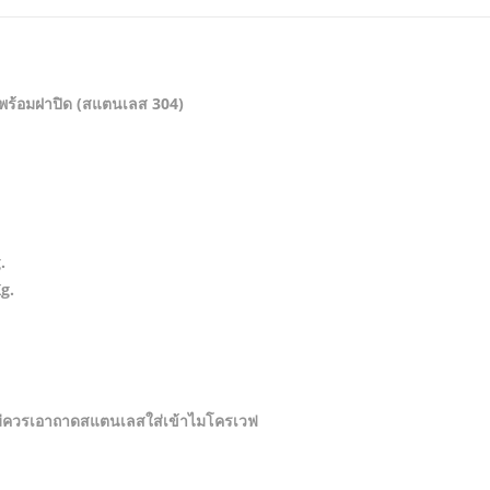
ร พร้อมฝาปิด (สแตนเลส 304)
.
g.
่ไม่ควรเอาถาดสแตนเลสใส่เข้าไมโครเวฟ