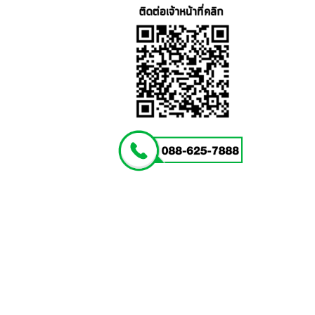
พร้อม
ฝา
ปิด
(ส
แตน
เลส
304)
ชิ้น