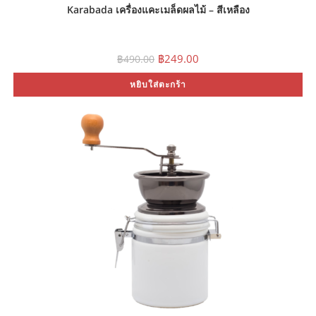
Karabada เครื่องแคะเมล็ดผลไม้ – สีเหลือง
Original
Current
฿
249.00
฿
490.00
price
price
was:
is:
หยิบใส่ตะกร้า
฿490.00.
฿249.00.