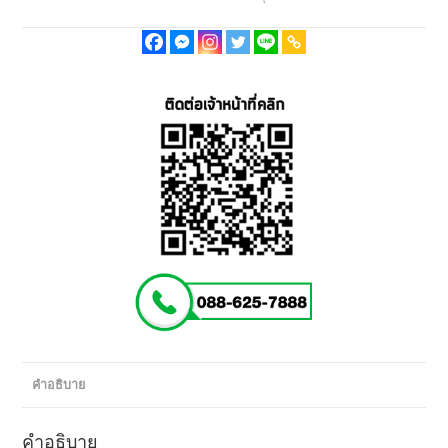
คำอธิบาย
คำอธิบาย