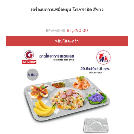
เครื่องบดกาแฟมือหมุน โถเซรามิค สีขาว
Original
Current
฿
1,290.00
฿
1,350.00
price
price
was:
is:
หยิบใส่ตะกร้า
฿1,350.00.
฿1,290.00.