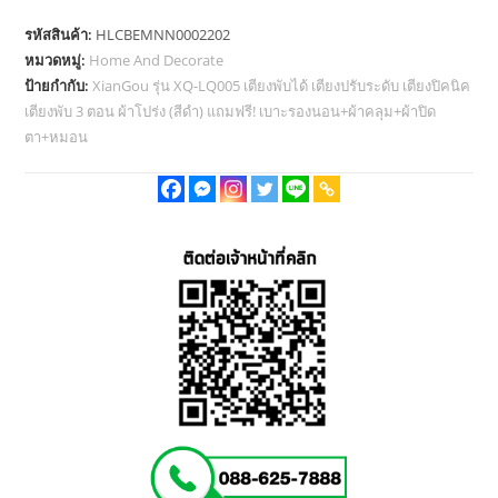
was:
is:
฿4,000.00.
฿2,490.00.
รหัสสินค้า:
HLCBEMNN0002202
หมวดหมู่:
Home And Decorate
ป้ายกำกับ:
XianGou รุ่น XQ-LQ005 เตียงพับได้ เตียงปรับระดับ เตียงปิคนิค
เตียงพับ 3 ตอน ผ้าโปร่ง (สีดำ) แถมฟรี! เบาะรองนอน+ผ้าคลุม+ผ้าปิด
ตา+หมอน