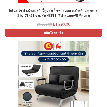
Intex โซฟาเป่าลม เก้าอี้สูบลม โซฟาสูบลม เมก้าเล้าน์จ ขนาด
81x173x91 ซม. รุ่น 68585 (สีดำ) แถมฟรี! ที่สูบลม
Original
Current
฿
1,990.00
฿
6,250.00
price
price
was:
is:
หยิบใส่ตะกร้า
฿6,250.00.
฿1,990.00.