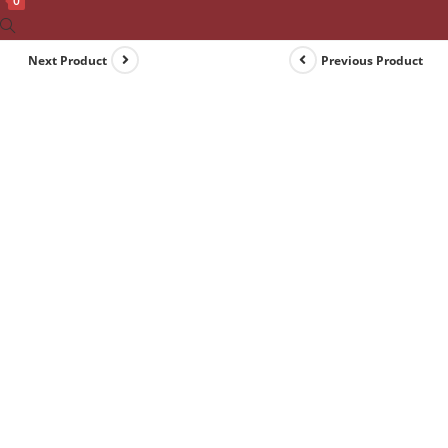
0
Toggle
website
Next Product
Previous Product
search