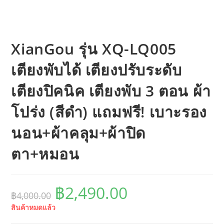
XianGou รุ่น XQ-LQ005
เตียงพับได้ เตียงปรับระดับ
เตียงปิคนิค เตียงพับ 3 ตอน ผ้า
โปร่ง (สีดำ) แถมฟรี! เบาะรอง
นอน+ผ้าคลุม+ผ้าปิด
ตา+หมอน
Original
Current
฿
2,490.00
฿
4,000.00
price
price
สินค้าหมดแล้ว