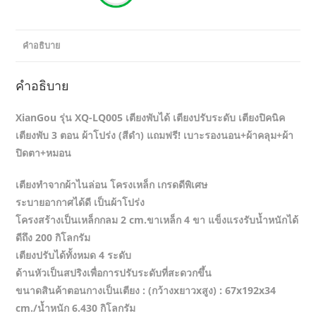
คำอธิบาย
คำอธิบาย
XianGou รุ่น XQ-LQ005 เตียงพับได้ เตียงปรับระดับ เตียงปิคนิค
เตียงพับ 3 ตอน ผ้าโปร่ง (สีดำ) แถมฟรี! เบาะรองนอน+ผ้าคลุม+ผ้า
ปิดตา+หมอน
เตียงทำจากผ้าไนล่อน โครงเหล็ก เกรดดีพิเศษ
ระบายอากาศได้ดี เป็นผ้าโปร่ง
โครงสร้างเป็นเหล็กกลม 2 cm.ขาเหล็ก 4 ขา แข็งแรงรับน้ำหนักได้
ดีถึง 200 กิโลกรัม
เตียงปรับได้ทั้งหมด 4 ระดับ
ด้านหัวเป็นสปริงเพื่อการปรับระดับที่สะดวกขึ้น
ขนาดสินค้าตอนกางเป็นเตียง : (กว้างxยาวxสูง) : 67x192x34
cm./น้ำหนัก 6.430 กิโลกรัม