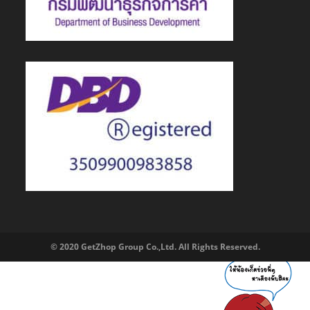
© 2020 GetZhop Group Co.,Ltd. All Rights Reserved.