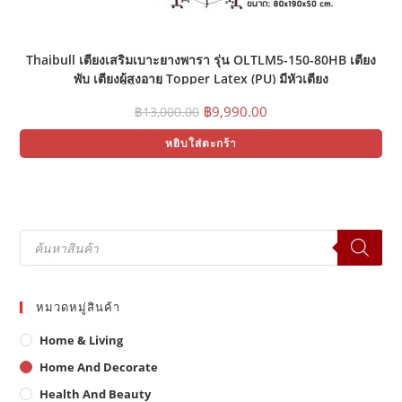
Thaibull เตียงเสริมเบาะยางพารา รุ่น OLTLM5-150-80HB เตียง
พับ เตียงผู้สูงอายุ Topper Latex (PU) มีหัวเตียง
Original
Current
฿
9,990.00
฿
13,000.00
price
price
was:
is:
หยิบใส่ตะกร้า
฿13,000.00.
฿9,990.00.
Products
search
หมวดหมู่สินค้า
Home & Living
Home And Decorate
Health And Beauty