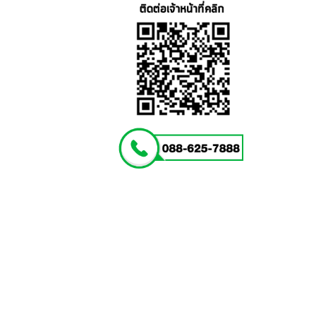
เครื่อง
เคียง
รหัส
150151
ชิ้น