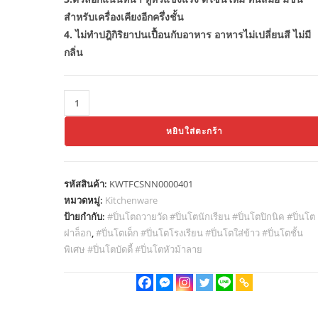
สำหรับเครื่องเคียงอีกครึ่งชั้น
4. ไม่ทำปฎิกิริยาปนเปื้อนกับอาหาร อาหารไม่เปลี่ยนสี ไม่มี
กลิ่น
จำนวน
ZEBRA
หยิบใส่ตะกร้า
ปิ่นโต
บัดดี้
Pinto
รหัสสินค้า:
KWTFCSNN0000401
3
หมวดหมู่:
Kitchenware
ชั้น
ป้ายกำกับ:
#ปิ่นโตถวายวัด #ปิ่นโตนักเรียน #ปิ่นโตปิกนิค #ปิ่นโต
ตรา
ฝาล็อก
,
#ปิ่นโตเด็ก #ปิ่นโตโรงเรียน #ปิ่นโตใส่ข้าว #ปิ่นโตชั้น
หัว
พิเศษ #ปิ่นโตบัดดี้ #ปิ่นโตหัวม้าลาย
ม้าลาย14
ซม.
แถม
ชั้น