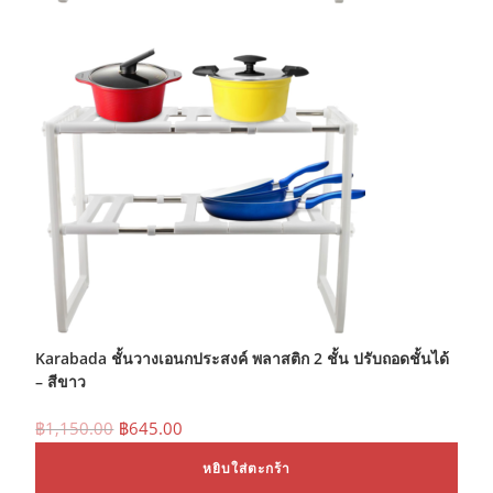
Karabada ชั้นวางเอนกประสงค์ พลาสติก 2 ชั้น ปรับถอดชั้นได้
– สีขาว
Original
Current
฿
1,150.00
฿
645.00
price
price
was:
is:
หยิบใส่ตะกร้า
฿1,150.00.
฿645.00.