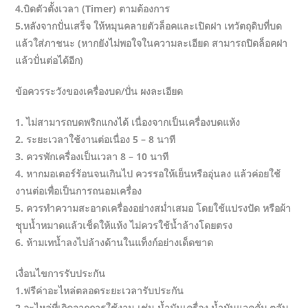
4.บิดตัวตั้งเวลา (Timer) ตามต้องการ
5.หลังจากปั่นเสร็จ ให้หมุนคลายตัวล็อคและเปิดฝา เทวัตถุดิบที่บด
แล้วใส่ภาชนะ (หากยังไม่พอใจในความละเอียด สามารถปิดล็อคฝา
แล้วปั่นต่อได้อีก)
ข้อควรระวังของเครื่องบด/ปั่น ผงละเอียด
1. ไม่สามารถบดพริกแกงได้ เนื่องจากเป็นเครื่องบดแห้ง
2. ระยะเวลาใช้งานต่อเนื่อง 5 – 8 นาที
3. ควรพักเครื่องเป็นเวลา 8 – 10 นาที
4. หากมอเตอร์ร้อนจนเกินไป ควรรอให้เย็นหรืออุ่นลง แล้วค่อยใช้
งานต่อเพื่อเป็นการถนอมเครื่อง
5. ควรทำความสะอาดเครื่องอย่างสม่ำเสมอ โดยใช้แปรงปัด หรือผ้า
ชุุบน้ำหมาดแล้วเช็ดให้แห้ง ไม่ควรใช้น้ำล้างโดยตรง
6. ห้ามเทน้ำลงไปล้างด้านในแท็งก์อย่างเด็ดขาด
เงื่อนไขการรับประกัน
1.ฟรีค่าอะไหล่ตลอดระยะเวลารับประกัน
2.อะไหล่ที่เกิดจากการใช้งาน เช่น น้ำมันเครื่อง,น้ำมันแวคคั่ม,ตลับ