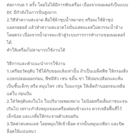
ต่อการบด 1 ครั้ง โดยไม่ได้มีการพักเครื่อง เนื่องจากมอเตอร์เป็นแบบ
DC มีกำลังในการปั่นสูงมาก
2.วิธีทำความสะอาด คือใช้ผ้าชุบน้ำหมาดๆ หรือจะใช้ผ้าชุป
แอลกอฮอล์ แล้วทำความสะอาดโถปั่นแสตนเลสไม่ควรจะน้ำล้าง
โดยตรง เนื่องจากน้ำอาจจะเข้าสู่ระบบการการทำงานของมอเตอร์
ได้
ทำให้เครื่องไม่สามารถใช้งานได้
วิธีการและคำแนะนำการใช้งาน
1.เตรียมวัตถุดิบ ใช้ได้กับของแห้งเท่านั้น ถ้าเป็นเมล็ดพืช ให้กรองสิ่ง
แปลกปลอมออกก่อน, พืชมีหัว เช่น ขมิ้น ข่า ให้ปอกเปลือกและหั่น
เป็นชิ้นเล็กๆ หรือ สมุนไพร เช่น ใบมะกรูด ให้เด็ดก้านออกจนเหลือ
แต่ใบ ก่อนปั่น
2.ใส่วัตถุดิบลงในโถ ในปริมาณพอเหมาะ ไม่น้อยหรือเต็มภาชนะจน
เกินไป เพราะกำลังหมุนของเครื่องค่อนข้างแรง ควรเหลือพื้นที่ไว้
เล็กน้อย และเกลี่ยให้กระจายตัวเสมอกัน
3.ปิดฝาสแตนเลส โดยหมุนให้เข้าล็อค จากนั้นหมุนเกลียว และปิด
ล็อคให้แน่นหนา