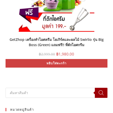
GetZhop เครื่องทำไอศครีม โยเกิร์ตและผลไม้ Swirlio รุ่น Big
Boss (Green) แถมฟรี!! ที่ตักไอศกรีม
Original
Current
฿
1,980.00
฿
2,999.00
price
price
was:
is:
หยิบใส่ตะกร้า
฿2,999.00.
฿1,980.00.
Products
search
หมวดหมู่สินค้า