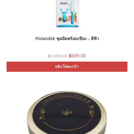
Finlandek ชุดมีดพร้อมเขียง – สีฟ้า
Original
Current
฿
499.00
฿
1,350.00
price
price
was:
is:
หยิบใส่ตะกร้า
฿1,350.00.
฿499.00.