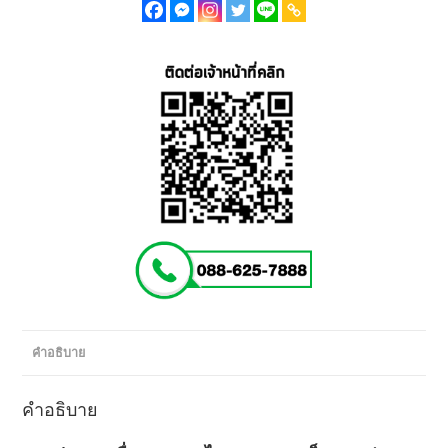
จุ
2,500
กรัม
กำลัง
ไฟ
4,200
วัตต์
(PG-
2500)
ชิ้น
คำอธิบาย
คำอธิบาย