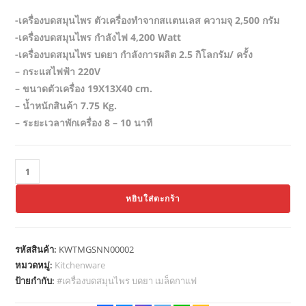
price
price
-เครื่องบดสมุนไพร ตัวเครื่องทำจากสเเตนเลส ความจุ 2,500 กรัม
was:
is:
-เครื่องบดสมุนไพร กำลังไฟ 4,200 Watt
฿35,000.00.
฿8,990.00.
-เครื่องบดสมุนไพร บดยา กำลังการผลิต 2.5 กิโลกรัม/ ครั้ง
– กระแสไฟฟ้า 220V
– ขนาดตัวเครื่อง 19X13X40 cm.
– น้ำหนักสินค้า 7.75 Kg.
– ระยะเวลาพักเครื่อง 8 – 10 นาที
จำนวน
Getzhop
หยิบใส่ตะกร้า
เครื่อง
บด
สมุนไพร
รหัสสินค้า:
KWTMGSNN00002
บดยา
หมวดหมู่:
Kitchenware
เมล็ด
ป้ายกำกับ:
#เครื่องบดสมุนไพร บดยา เมล็ดกาแฟ
กาแฟ
ความ