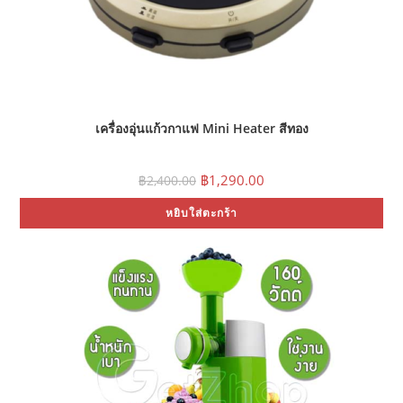
เครื่องอุ่นแก้วกาแฟ Mini Heater สีทอง
Original
Current
฿
1,290.00
฿
2,400.00
price
price
was:
is:
หยิบใส่ตะกร้า
฿2,400.00.
฿1,290.00.