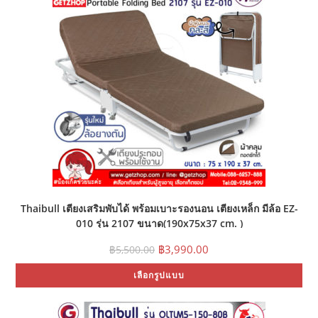
Thaibull เตียงเสริมพับได้ พร้อมเบาะรองนอน เตียงเหล็ก มีล้อ EZ-
010 รุ่น 2107 ขนาด(190x75x37 cm. )
Original
Current
฿
3,990.00
฿
5,500.00
price
price
Thi
was:
is:
เลือกรูปแบบ
pr
฿5,500.00.
฿3,990.00.
ha
mul
var
Th