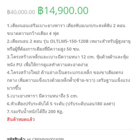
Original
Current
฿
14,900.00
฿
40,000.00
price
price
1.เตียงนอนเสริมเบาะยางพารา เตียงพับอเนกประสงค์พับ 2 ตอน
was:
is:
ขนาดความกว้างเตียง 4 ฟุต
฿40,000.00.
฿14,900.00
2.เตียงนอน 2 ตอน รุ่น OLTLM5-150-120B เหมาะสำหรับผู้สูงอายุ
หรือผู้ที่ต้องการเตียงที่มีความสูง 50 ซม.
3.โครงสร้างเหล็กและเบาะมีความหนา 12 cm. หุ้มด้วยผ้าและหุ้ม
หนัง PU เพื่อให้การดูแลทำความสะอาดง่าย
4.โครงสร้างใหม่! ด้านล่างเป็นตระแกรงเหล็ก ของขาเตียงตรง
กลาง เพิ่มความแข็งแรงด้วยเหล็กค้ำ(ซ้าย-ขวา) เสริมฐานแข็งแรง
มากขึ้น
5.เบาะยางพารา มีความหนาถึง 5 cm.
6.หัวเตียงปรับระดับได้ 5 ระดับ (ปรับระดับนอน180 องศา)
7.รองรับน้ำหนักได้ถึง 200 Kg.
สินค้าหมดแล้ว
รหัสสินค้า:
HLCBEMNN00165BL