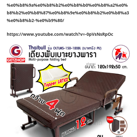
%e0%b8%9a%e0%b8%b2%e0%b8%b0%e0%b8%a2%e0%
b8%b2%e0%b8%87%e0%b8%9e%e0%b8%b2%e0%b8%a3
%e0%b8%b2-%e0%b9%80/
https://www.youtube.com/watch?v=-0pVsNsRpOc