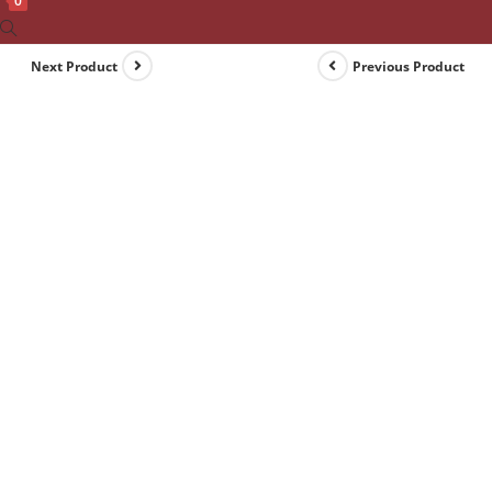
0
Toggle
website
Next Product
Previous Product
search