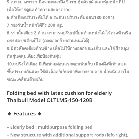
5.เบาะยางพารา มีความหนาถึง 5 cm.หุ้มด้วยผ้าและหุ้มหนัง PU
เพื่อให้การดูแลทำความสะอาดง่าย
6.หัวเตียงปรับระดับได้ 5 ระดับ (ปรับระดับนอน180 องศา)
7.รองรับน้ำหนักได้ถึง 200 Kg.
8.ราวกั้นเตียง 2 ด้าน สามารถปรับเปลี่ยนตำแหน่งได้ ไว้ตรงหัวหรือ
ตรงปลายเตียงก็ได้ (ถอดออกย้ายตำแหน่งได้)
9.มีตัวล๊อคเตียงด้านข้าง เพื่อไม่ให้กางออกขณะเก็บ และใช้ผ้าคลุม
กันฝุ่นคลุมเตียงเพื่อป้องกันฝุ่น
10.สปริงใต้เตียง มีเพื่อช่วยผ่อนแรกตอนพับเก็บ เพียงดึงที่เท้าแขน
ขึ้นประกบกันและใช้ตัวล็อคก็เก็บเข้าที่อย่างง่ายดาย น้ำหนักเบาใน
ขณะเคลื่อนย้ายเก็บ
Folding bed with latex cushion for elderly
Thaibull Model OLTLM5-150-120B
🔸 Features 🔸
– Elderly bed , multipurpose folding bed
– New structure with additional support rods (left-right),