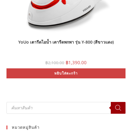
YoUo เตารีดไอน้ำ เตารีดพกพา รุ่น Y-800 (สีขาวแดง)
Original
Current
฿
1,390.00
฿
2,100.00
price
price
was:
is:
หยิบใส่ตะกร้า
฿2,100.00.
฿1,390.00.
Products
search
หมวดหมู่สินค้า