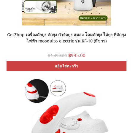
GetZhop เครื่องดักยุง ดักยุง กำจัดยุง แมลง โคมดักยุง ไล่ยุง ที่ดักยุง
ไฟฟ้า mosquito electric รุ่น KF-10 (สีขาว)
Original
Current
฿
995.00
฿
1,499.00
price
price
was:
is:
หยิบใส่ตะกร้า
฿1,499.00.
฿995.00.