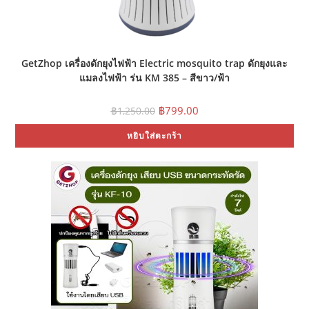
GetZhop เครื่องดักยุงไฟฟ้า Electric mosquito trap ดักยุงและ
แมลงไฟฟ้า รุ่น KM 385 – สีขาว/ฟ้า
Original
Current
฿
799.00
฿
1,250.00
price
price
was:
is:
หยิบใส่ตะกร้า
฿1,250.00.
฿799.00.