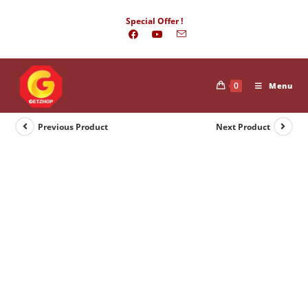
Skip
Special Offer !
to
content
0
Menu
Previous Product
Next Product