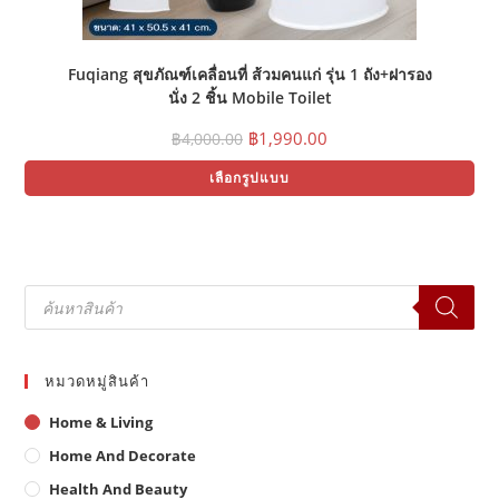
Fuqiang สุขภัณฑ์เคลื่อนที่ ส้วมคนแก่ รุ่น 1 ถัง+ฝารอง
นั่ง 2 ชิ้น Mobile Toilet
Original
Current
฿
1,990.00
฿
4,000.00
price
price
Thi
was:
is:
เลือกรูปแบบ
pr
฿4,000.00.
฿1,990.00.
ha
mul
var
Th
opt
ma
Products
be
search
ch
on
the
pr
pa
หมวดหมู่สินค้า
Home & Living
Home And Decorate
Health And Beauty