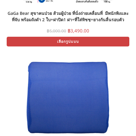
GaGa Bear สุขาคนป่วย ส้วมผู้ป่วย ที่นั่งถ่ายเคลื่อนที่ มีพนักพิงและ
ที่จับ พร้อมถังดำ 2 ใบ+ฝาปิด1 ฝา+ที่ใส่ทิชชู+ยางกันลื่นรอบตัว
Original
Current
฿
3,490.00
฿
5,000.00
price
price
Thi
was:
is:
เลือกรูปแบบ
pr
฿5,000.00.
฿3,490.00.
ha
mul
var
Th
opt
ma
be
ch
on
the
pr
pa