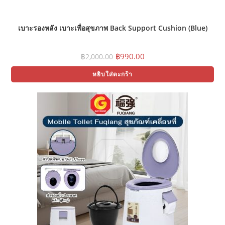
เบาะรองหลัง เบาะเพื่อสุขภาพ Back Support Cushion (Blue)
Original
Current
฿
990.00
฿
2,000.00
price
price
was:
is:
หยิบใส่ตะกร้า
฿2,000.00.
฿990.00.