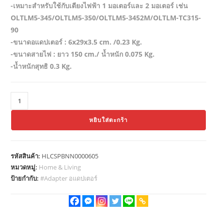
฿999.00.
฿499.00.
-เหมาะสำหรับใช้กับเตียงไฟฟ้า 1 มอเตอร์และ 2 มอเตอร์ เช่น
OLTLM5-345/OLTLM5-350/OLTLM5-3452M/OLTLM-TC315-
90
-ขนาดอแดปเตอร์ : 6x29x3.5 cm. /0.23 Kg.
-ขนาดสายไฟ : ยาว 150 cm./ น้ำหนัก 0.075 Kg.
-น้ำหนักสุทธิ 0.3 Kg.
จำนวน
Thaibull
หยิบใส่ตะกร้า
Adapter
อแดปเตอร์
100-
รหัสสินค้า:
HLCSPBNN0000605
240
หมวดหมู่:
Home & Living
V-
ป้ายกำกับ:
#Adapter อแดปเตอร์
50/60Hz
รุ่น
OLTMT-