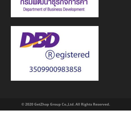
© 2020 GetZhop Group Co.,Ltd. All Rights Reserved.